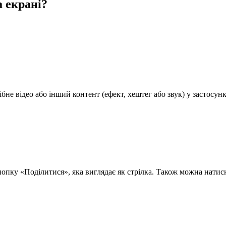
а екрані?
бне відео або інший контент (ефект, хештег або звук) у застосунк
нопку «Поділитися», яка виглядає як стрілка. Також можна натисн