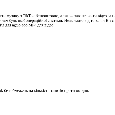
ти музику з TikTok безкоштовно, а також завантажити відео за по
нням будь-якої операційної системи. Незалежно від того, чи Ви 
3 для аудіо або MP4 для відео.
k без обмежень на кількість запитів протягом дня.