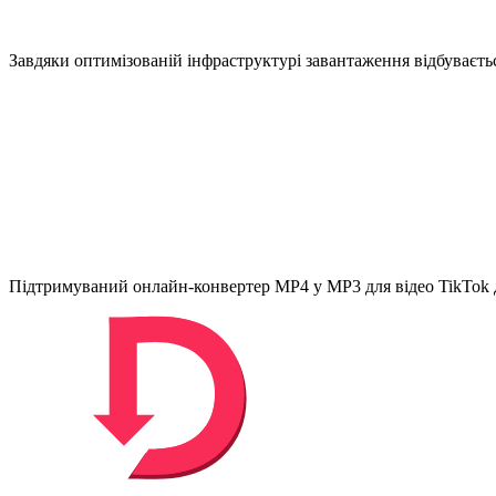
Завдяки оптимізованій інфраструктурі завантаження відбуваєтьс
Підтримуваний онлайн-конвертер MP4 у MP3 для відео TikTok д