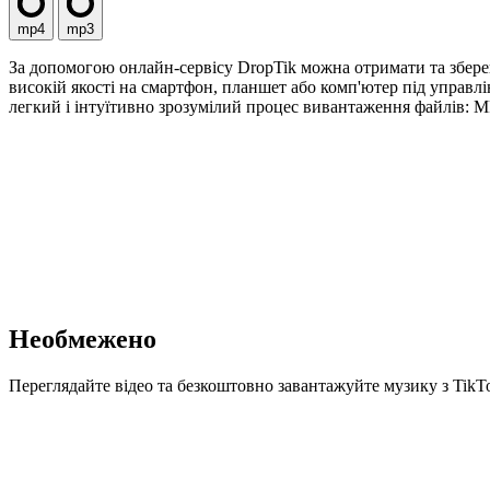
mp4
mp3
За допомогою онлайн-сервісу DropTik можна отримати та зберег
високій якості на смартфон, планшет або комп'ютер під управлі
легкий і інтуїтивно зрозумілий процес вивантаження файлів: MP
Необмежено
Переглядайте відео та безкоштовно завантажуйте музику з TikTo